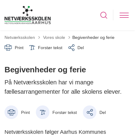
Tilbage til
Netværksskolen
Vores skole
Begivenheder og ferie
Print
Forstør tekst
Del
Begivenheder og ferie
På Netværksskolen har vi mange
fællesarrangementer for alle skolens elever.
Print
Forstør tekst
Del
Netværksskolen følger Aarhus Kommunes